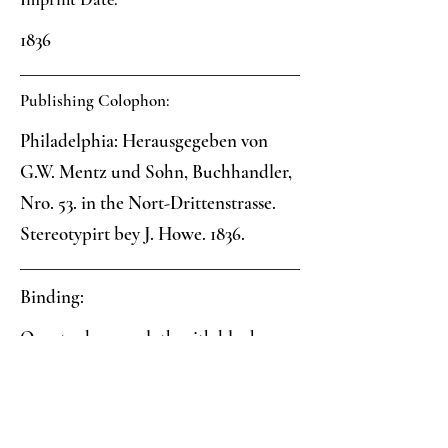
1836
Publishing Colophon:
Philadelphia: Herausgegeben von
G.W. Mentz und Sohn, Buchhandler,
Nro. 53. in the Nort-Drittenstrasse.
Stereotypirt bey J. Howe. 1836.
Binding:
Quarter brown cloth with block
printed paper sides.
Paper: