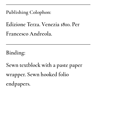
Publishing Colophon:
Edizione Terza. Venezia 1810. Per
Francesco Andreola.
Binding:
Sewn textblock with a paste paper
wrapper. Sewn hooked folio
endpapers.
Paper:
Black and red veined paste paper
with indirectly impressed circle
designs